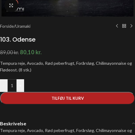
Klik for at forstørre
Forside
/
Uramaki
103. Odense
80,10
kr.
89,00
kr.
Tempura reje, Avocado, Rød peberfrugt, Forårsløg, Chilimayonnaise og
Flødeost. (8 stk.)
-
+
TILFØJ TIL KURV
Beskrivelse
Tempura reje, Avocado, Rød peberfrugt, Forårsløg, Chilimayonnaise og