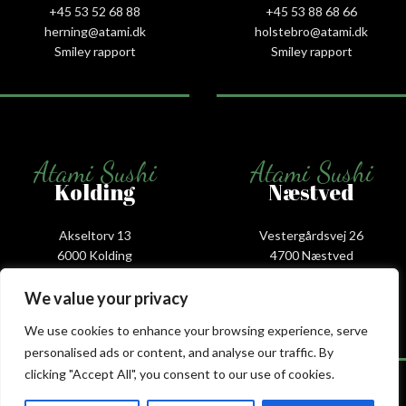
+45 53 52 68 88
+45 53 88 68 66
herning@atami.dk
holstebro@atami.dk
Smiley rapport
Smiley rapport
Atami Sushi
Atami Sushi
Kolding
Næstved
Akseltorv 13
Vestergårdsvej 26
6000 Kolding
4700 Næstved
+45 75 50 50 80
+45 53 75 68 88
kolding@atami.dk
naestved@atami.dk
We value your privacy
Smiley rapport
Smiley rapport
We use cookies to enhance your browsing experience, serve
personalised ads or content, and analyse our traffic. By
clicking "Accept All", you consent to our use of cookies.