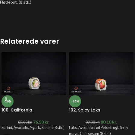
Flødeost. (8 stk.)
Relaterede varer
-10%
-10%
100. California
102. Spicy Laks
76,50
kr.
80,10
kr.
85,00
kr.
89,00
kr.
Surimi, Avocado, Agurk, Sesam
(8 stk.)
Laks, Avocado, rød Peberfrugt, Spicy
mayo, Chili sesam
(8 stk.)