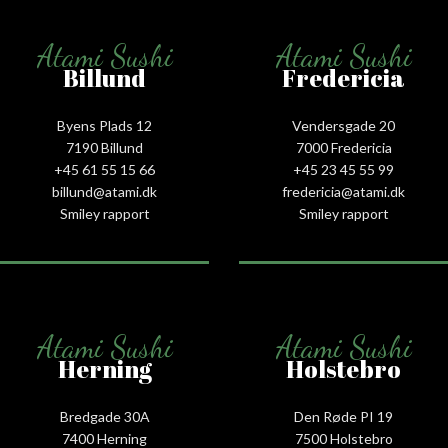
Atami Sushi
Atami Sushi
Billund
Fredericia
Byens Plads 12
Vendersgade 20
7190 Billund
7000 Fredericia
+45 61 55 15 66‬
+45 23 45 55 99
billund@atami.dk
fredericia@atami.dk
Smiley rapport
Smiley rapport
Atami Sushi
Atami Sushi
Herning
Holstebro
Bredgade 30A
Den Røde PI 19
7400 Herning
7500 Holstebro