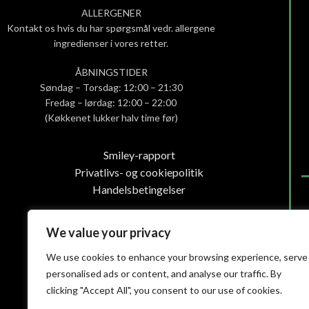
ALLERGENER
Kontakt os hvis du har spørgsmål vedr. allergene
ingredienser i vores retter.
ÅBNINGSTIDER
Søndag – Torsdag: 12:00 – 21:30
Fredag – lørdag: 12:00 – 22:00
(Køkkenet lukker halv time før)
Smiley-rapport
Privatlivs- og cookiepolitik
Handelsbetingelser
We value your privacy
We use cookies to enhance your browsing experience, serve
personalised ads or content, and analyse our traffic. By
clicking "Accept All", you consent to our use of cookies.