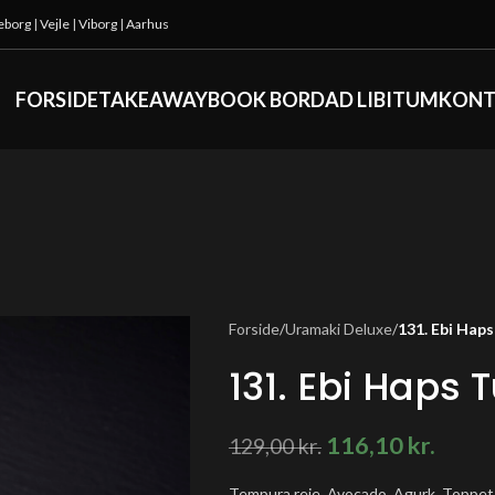
keborg
|
Vejle
|
Viborg
|
Aarhus
FORSIDE
TAKEAWAY
BOOK BORD
AD LIBITUM
KONT
Forside
/
Uramaki Deluxe
/
131. Ebi Hap
131. Ebi Haps 
116,10
kr.
129,00
kr.
Tempura reje, Avocado, Agurk, Toppet m