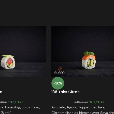
-10%
on
136. Laks Citron
107,10
kr.
107,10
kr.
00
kr.
119,00
kr.
rk, Forårsløg, Spicy mayo,
Avocado, Agurk, Toppet med laks,
8 stk.)
Citronmelisse og hjemmelavet Soya dres