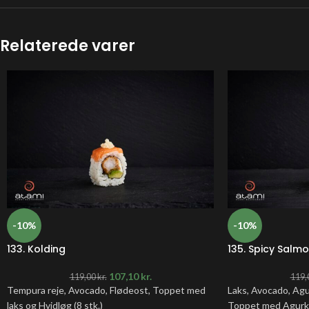
Relaterede varer
-10%
-10%
133. Kolding
135. Spicy Salm
107,10
kr.
119,00
kr.
119,
Tempura reje, Avocado, Flødeost, Toppet med
Laks, Avocado, Agu
laks og Hvidløg (8 stk.)
Toppet med Agurk (