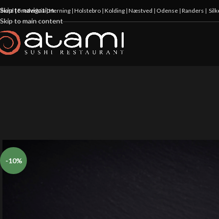
Skip to navigation
illund
|
Fredericia
|
Herning
|
Holstebro
|
Kolding
|
Næstved
|
Odense
|
Randers
|
Sil
Skip to main content
-10%