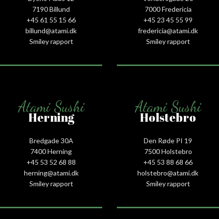
7190 Billund
7000 Fredericia
+45 61 55 15 66‬
+45 23 45 55 99
billund@atami.dk
fredericia@atami.dk
Smiley rapport
Smiley rapport
Atami Sushi
Atami Sushi
Herning
Holstebro
Bredgade 30A
Den Røde PI 19
7400 Herning
7500 Holstebro
+45 53 52 68 88
+45 53 88 68 66
herning@atami.dk
holstebro@atami.dk
Smiley rapport
Smiley rapport