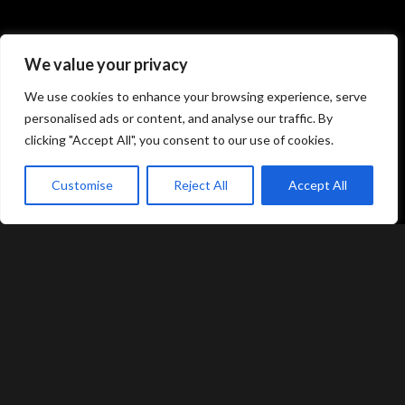
Atami Sushi
Atami Sushi
We value your privacy
Kolding
Næstved
We use cookies to enhance your browsing experience, serve
personalised ads or content, and analyse our traffic. By
Akseltorv 13
Vestergårdsvej 26
6000 Kolding
4700 Næstved
clicking "Accept All", you consent to our use of cookies.
+45 75 50 50 80
+45 53 75 68 88
kolding@atami.dk
naestved@atami.dk
Customise
Reject All
Accept All
Smiley rapport
Smiley rapport
akeaway
Booking
Kurv
Menu
Atami Sushi
Atami Sushi
Odense
Randers
Kongensgade 74
Dytmærsken 9
5000 Odense
8900 Randers