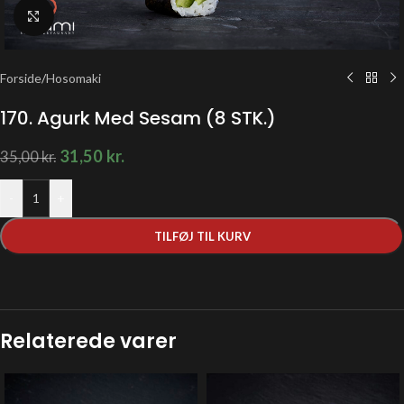
Klik for at forstørre
Forside
/
Hosomaki
170. Agurk Med Sesam (8 STK.)
31,50
kr.
35,00
kr.
-
+
TILFØJ TIL KURV
Relaterede varer