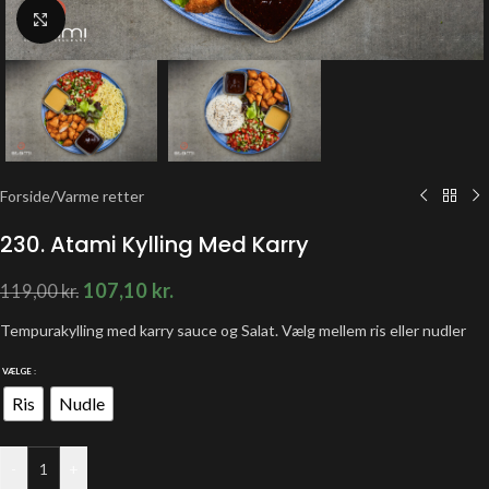
Klik for at forstørre
Forside
/
Varme retter
230. Atami Kylling Med Karry
107,10
kr.
119,00
kr.
Tempurakylling med karry sauce og Salat. Vælg mellem ris eller nudler
VÆLGE
Ris
Nudle
-
+