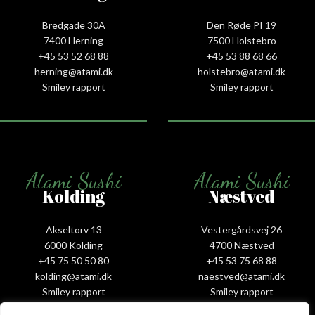
Bredgade 30A
Den Røde PI 19
7400 Herning
7500 Holstebro
+45 53 52 68 88
+45 53 88 68 66
herning@atami.dk
holstebro@atami.dk
Smiley rapport
Smiley rapport
Atami Sushi
Atami Sushi
Kolding
Næstved
Akseltorv 13
Vestergårdsvej 26
6000 Kolding
4700 Næstved
+45 75 50 50 80
+45 53 75 68 88
kolding@atami.dk
naestved@atami.dk
Smiley rapport
Smiley rapport