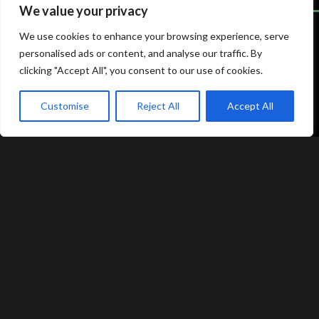
We value your privacy
We use cookies to enhance your browsing experience, serve
personalised ads or content, and analyse our traffic. By
Atami Sushi
Atami Sushi
clicking "Accept All", you consent to our use of cookies.
Odense
Randers
Customise
Reject All
Accept All
Kongensgade 74
Dytmærsken 9
akeaway
Booking
Kurv
Menu
5000 Odense
8900 Randers
+45 23 46 99 99
+45 42 62 68 88
odense@atami.dk
randers@atami.dk
Smiley rapport
Smiley rapport
Atami Sushi
Atami Sushi
Silkeborg
Vejle