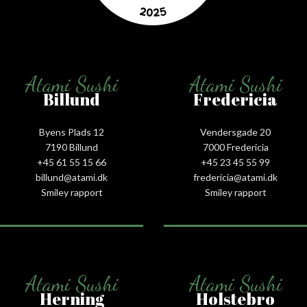
Atami Sushi
Atami Sushi
Billund
Fredericia
Byens Plads 12
Vendersgade 20
7190 Billund
7000 Fredericia
+45 61 55 15 66‬
+45 23 45 55 99
billund@atami.dk
fredericia@atami.dk
Smiley rapport
Smiley rapport
Atami Sushi
Atami Sushi
Herning
Holstebro