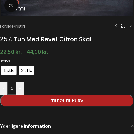
Klik for at forstørre
Forside
/
Nigiri
257. Tun Med Revet Citron Skal
22,50
kr.
–
44,10
kr.
STYKKE
1 stk.
2 stk.
-
+
TILFØJ TIL KURV
Yderligere information