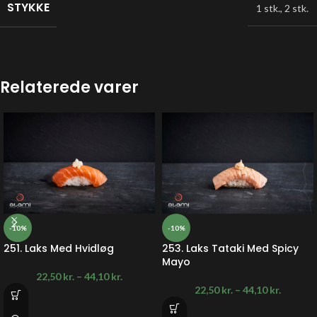
STYKKE
1 stk.
,
2 stk.
Relaterede varer
-10%
-10%
251. Laks Med Hvidløg
253. Laks Tataki Med Spicy
Mayo
22,50
kr.
–
44,10
kr.
22,50
kr.
–
44,10
kr.