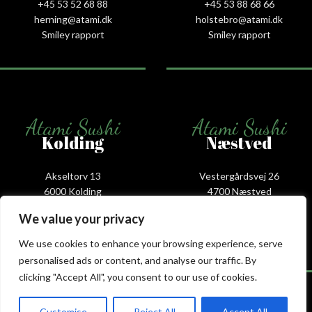
+45 53 52 68 88
+45 53 88 68 66
herning@atami.dk
holstebro@atami.dk
Smiley rapport
Smiley rapport
Atami Sushi
Atami Sushi
Kolding
Næstved
Akseltorv 13
Vestergårdsvej 26
6000 Kolding
4700 Næstved
+45 75 50 50 80
+45 53 75 68 88
We value your privacy
kolding@atami.dk
naestved@atami.dk
Smiley rapport
Smiley rapport
We use cookies to enhance your browsing experience, serve
personalised ads or content, and analyse our traffic. By
clicking "Accept All", you consent to our use of cookies.
Customise
Reject All
Accept All