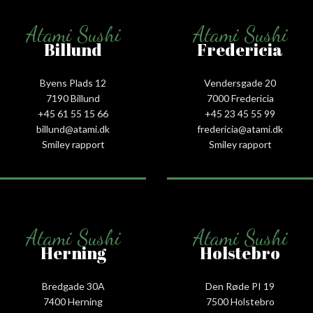
Atami Sushi
Atami Sushi
Billund
Fredericia
Byens Plads 12
Vendersgade 20
7190 Billund
7000 Fredericia
+45 61 55 15 66‬
+45 23 45 55 99
billund@atami.dk
fredericia@atami.dk
Smiley rapport
Smiley rapport
Atami Sushi
Atami Sushi
Herning
Holstebro
Bredgade 30A
Den Røde PI 19
7400 Herning
7500 Holstebro