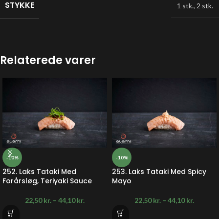
STYKKE
1 stk.
,
2 stk.
Relaterede varer
-10%
-10%
252. Laks Tataki Med
253. Laks Tataki Med Spicy
Forårsløg, Teriyaki Sauce
Mayo
22,50
kr.
–
44,10
kr.
22,50
kr.
–
44,10
kr.