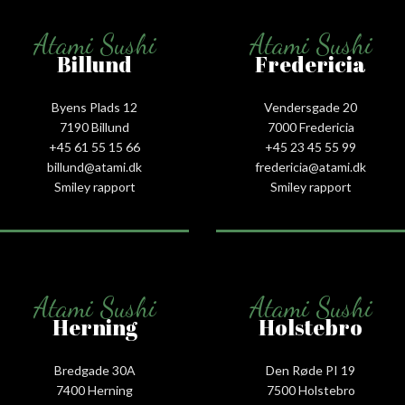
Atami Sushi
Atami Sushi
Billund
Fredericia
Byens Plads 12
Vendersgade 20
7190 Billund
7000 Fredericia
+45 61 55 15 66‬
+45 23 45 55 99
billund@atami.dk
fredericia@atami.dk
Smiley rapport
Smiley rapport
Atami Sushi
Atami Sushi
Herning
Holstebro
Bredgade 30A
Den Røde PI 19
7400 Herning
7500 Holstebro