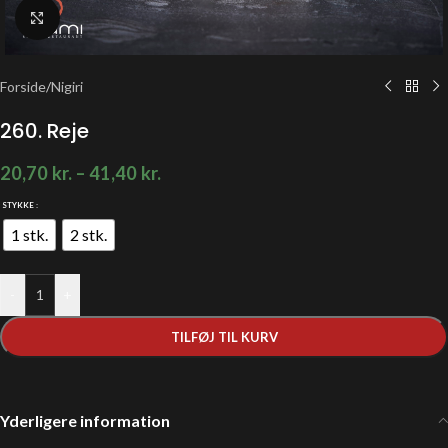
Klik for at forstørre
Forside
/
Nigiri
260. Reje
20,70
kr.
–
41,40
kr.
STYKKE
1 stk.
2 stk.
-
+
TILFØJ TIL KURV
Yderligere information