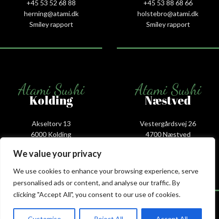
+45 53 52 68 88
+45 53 88 68 66
herning@atami.dk
holstebro@atami.dk
Smiley rapport
Smiley rapport
Atami Sushi
Atami Sushi
Kolding
Næstved
Akseltorv 13
Vestergårdsvej 26
6000 Kolding
4700 Næstved
+45 75 50 50 80
+45 53 75 68 88
We value your privacy
kolding@atami.dk
naestved@atami.dk
Smiley rapport
Smiley rapport
We use cookies to enhance your browsing experience, serve
personalised ads or content, and analyse our traffic. By
clicking "Accept All", you consent to our use of cookies.
Customise
Reject All
Accept All