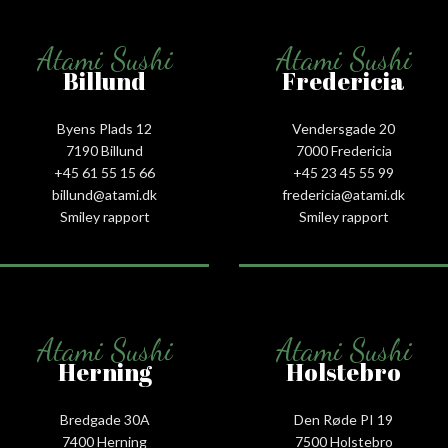
Atami Sushi
Atami Sushi
Billund
Fredericia
Byens Plads 12
Vendersgade 20
7190 Billund
7000 Fredericia
+45 61 55 15 66‬
+45 23 45 55 99
billund@atami.dk
fredericia@atami.dk
Smiley rapport
Smiley rapport
Atami Sushi
Atami Sushi
Herning
Holstebro
Bredgade 30A
Den Røde PI 19
7400 Herning
7500 Holstebro