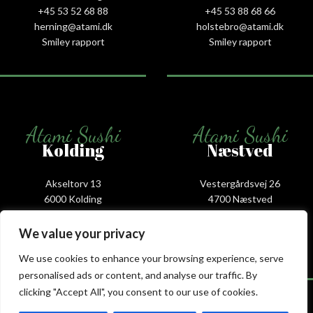
+45 53 52 68 88
+45 53 88 68 66
herning@atami.dk
holstebro@atami.dk
Smiley rapport
Smiley rapport
Atami Sushi
Atami Sushi
Kolding
Næstved
Akseltorv 13
Vestergårdsvej 26
6000 Kolding
4700 Næstved
+45 75 50 50 80
+45 53 75 68 88
kolding@atami.dk
naestved@atami.dk
We value your privacy
Smiley rapport
Smiley rapport
We use cookies to enhance your browsing experience, serve
personalised ads or content, and analyse our traffic. By
clicking "Accept All", you consent to our use of cookies.