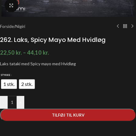
Klik for at forstørre
Forside
/
Nigiri
262. Laks, Spicy Mayo Med Hvidløg
22,50
kr.
–
44,10
kr.
Laks tataki med Spicy mayo med Hvidløg
STYKKE
1 stk.
2 stk.
-
+
TILFØJ TIL KURV