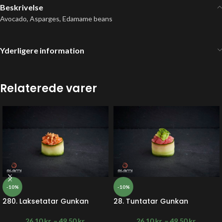
Beskrivelse
Avocado, Asparges, Edamame beans
Yderligere information
Relaterede varer
-10%
-10%
280. Laksetatar Gunkan
28. Tuntatar Gunkan
26,10
kr.
–
49,50
kr.
26,10
kr.
–
49,50
kr.