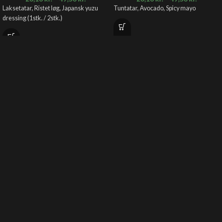
Laksetatar, Ristet løg, Japansk yuzu
Tuntatar, Avocado, Spicy mayo
dressing (1stk. / 2stk.)