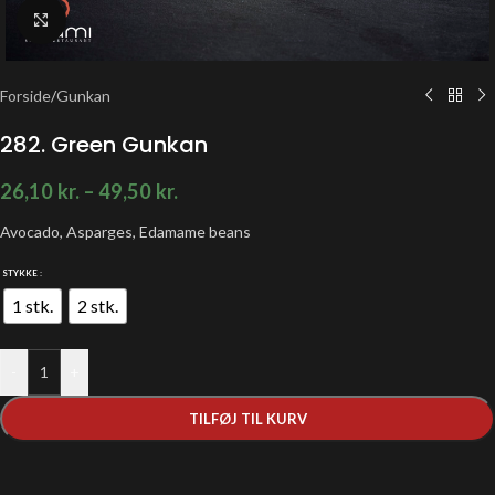
Klik for at forstørre
Forside
/
Gunkan
282. Green Gunkan
26,10
kr.
–
49,50
kr.
Avocado, Asparges, Edamame beans
STYKKE
1 stk.
2 stk.
-
+
TILFØJ TIL KURV