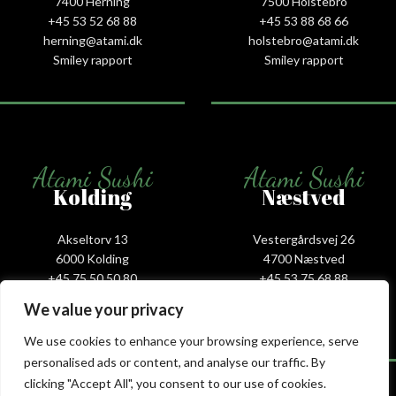
7400 Herning
7500 Holstebro
+45 53 52 68 88
+45 53 88 68 66
herning@atami.dk
holstebro@atami.dk
Smiley rapport
Smiley rapport
Atami Sushi
Atami Sushi
Kolding
Næstved
Akseltorv 13
Vestergårdsvej 26
6000 Kolding
4700 Næstved
+45 75 50 50 80
+45 53 75 68 88
kolding@atami.dk
naestved@atami.dk
We value your privacy
Smiley rapport
Smiley rapport
We use cookies to enhance your browsing experience, serve
personalised ads or content, and analyse our traffic. By
clicking "Accept All", you consent to our use of cookies.