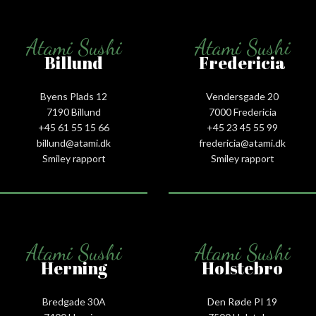
Atami Sushi
Atami Sushi
Billund
Fredericia
Byens Plads 12
Vendersgade 20
7190 Billund
7000 Fredericia
+45 61 55 15 66‬
+45 23 45 55 99
billund@atami.dk
fredericia@atami.dk
Smiley rapport
Smiley rapport
Atami Sushi
Atami Sushi
Herning
Holstebro
Bredgade 30A
Den Røde PI 19