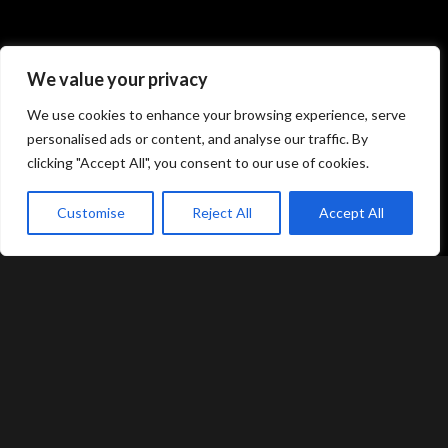
Atami Sushi
Atami Sushi
We value your privacy
Kolding
Næstved
We use cookies to enhance your browsing experience, serve
Akseltorv 13
Vestergårdsvej 26
personalised ads or content, and analyse our traffic. By
6000 Kolding
4700 Næstved
clicking "Accept All", you consent to our use of cookies.
+45 75 50 50 80
+45 53 75 68 88
kolding@atami.dk
naestved@atami.dk
Customise
Reject All
Accept All
Smiley rapport
Smiley rapport
akeaway
Booking
Kurv
Menu
Atami Sushi
Atami Sushi
Odense
Randers
Kongensgade 74
Dytmærsken 9
5000 Odense
8900 Randers