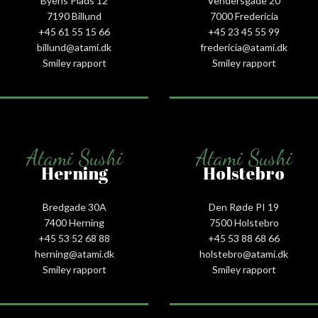
Byens Plads 12
Vendersgade 20
7190 Billund
7000 Fredericia
+45 61 55 15 66‬
+45 23 45 55 99
billund@atami.dk
fredericia@atami.dk
Smiley rapport
Smiley rapport
Atami Sushi
Atami Sushi
Herning
Holstebro
Bredgade 30A
Den Røde PI 19
7400 Herning
7500 Holstebro
+45 53 52 68 88
+45 53 88 68 66
herning@atami.dk
holstebro@atami.dk
Smiley rapport
Smiley rapport