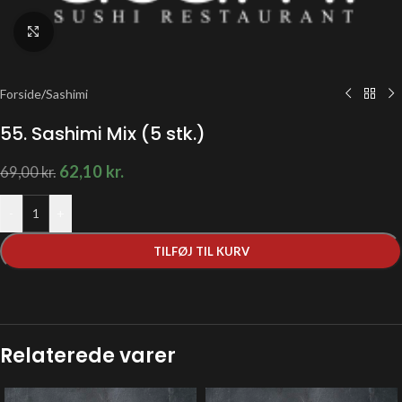
Klik for at forstørre
Forside
/
Sashimi
55. Sashimi Mix (5 stk.)
62,10
kr.
69,00
kr.
-
+
TILFØJ TIL KURV
Relaterede varer