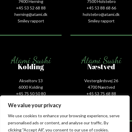
7400 Herning
7500 Holstebro
+45 53 52 68 88
+45 53 88 68 66
herning@atami.dk
holstebro@atami.dk
Smiley rapport
Smiley rapport
Atami Sushi
Atami Sushi
Kolding
Næstved
Akseltorv 13
Vestergårdsvej 26
6000 Kolding
4700 Næstved
+45 75 50 50 80
+45 53 75 68 88
kolding@atami.dk
naestved@atami.dk
We value your privacy
Smiley rapport
Smiley rapport
We use cookies to enhance your browsing experience, serve
personalised ads or content, and analyse our traffic. By
clicking "Accept All", you consent to our use of cookies.