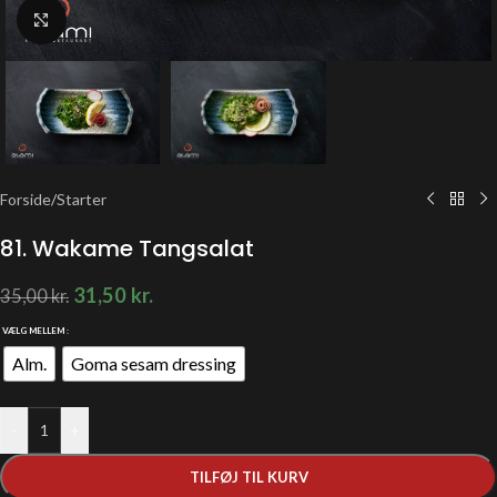
Klik for at forstørre
Forside
/
Starter
81. Wakame Tangsalat
31,50
kr.
35,00
kr.
VÆLG MELLEM
Alm.
Goma sesam dressing
-
+
TILFØJ TIL KURV