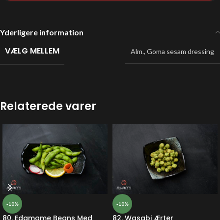
Yderligere information
VÆLG MELLEM
Alm.
,
Goma sesam dressing
Relaterede varer
-10%
-10%
80. Edamame Beans Med
82. Wasabi Ærter