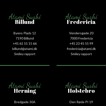
Atami Sushi
Atami Sushi
Billund
Fredericia
Byens Plads 12
Vendersgade 20
7190 Billund
7000 Fredericia
+45 61 55 15 66‬
+45 23 45 55 99
billund@atami.dk
fredericia@atami.dk
Smiley rapport
Smiley rapport
Atami Sushi
Atami Sushi
Herning
Holstebro
Bredgade 30A
Den Røde PI 19