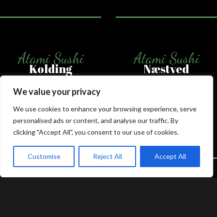
Atami Sushi
Atami Sushi
Kolding
Næstved
We value your privacy
Akseltorv 13
Vestergårdsvej 26
6000 Kolding
4700 Næstved
We use cookies to enhance your browsing experience, serve
+45 75 50 50 80
+45 53 75 68 88
personalised ads or content, and analyse our traffic. By
kolding@atami.dk
naestved@atami.dk
clicking "Accept All", you consent to our use of cookies.
Smiley rapport
Smiley rapport
Customise
Reject All
Accept All
akeaway
Booking
Kurv
Menu
Atami Sushi
Atami Sushi
Odense
Randers