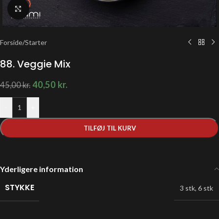
Klik for at forstørre
Forside
/
Starter
88. Veggie Mix
40,50
kr.
45,00
kr.
-
+
TILFØJ TIL KURV
Yderligere information
STYKKE
3 stk
,
6 stk