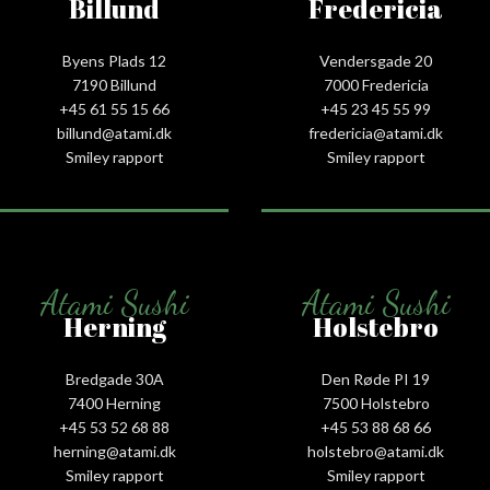
Billund
Fredericia
Byens Plads 12
Vendersgade 20
7190 Billund
7000 Fredericia
+45 61 55 15 66‬
+45 23 45 55 99
billund@atami.dk
fredericia@atami.dk
Smiley rapport
Smiley rapport
Atami Sushi
Atami Sushi
Herning
Holstebro
Bredgade 30A
Den Røde PI 19
7400 Herning
7500 Holstebro
+45 53 52 68 88
+45 53 88 68 66
herning@atami.dk
holstebro@atami.dk
Smiley rapport
Smiley rapport