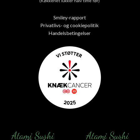
(Køkkenet lukker halv time før)
Smiley-rapport
Privatlivs- og cookiepolitik
Handelsbetingelser
Atami Sushi
Atami Sushi