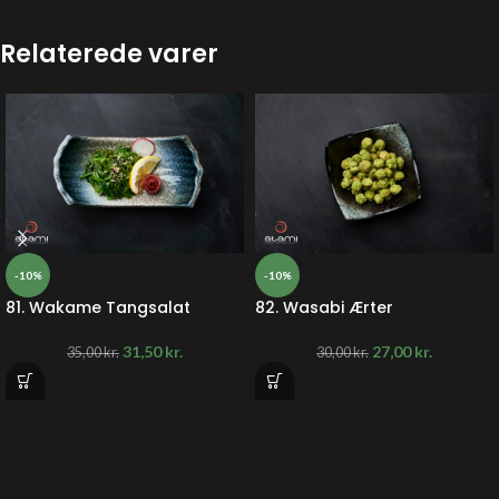
Relaterede varer
-10%
-10%
81. Wakame Tangsalat
82. Wasabi Ærter
31,50
kr.
27,00
kr.
35,00
kr.
30,00
kr.