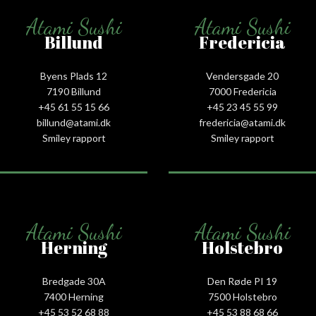
Atami Sushi
Atami Sushi
Billund
Fredericia
Byens Plads 12
Vendersgade 20
7190 Billund
7000 Fredericia
+45 61 55 15 66‬
+45 23 45 55 99
billund@atami.dk
fredericia@atami.dk
Smiley rapport
Smiley rapport
Atami Sushi
Atami Sushi
Herning
Holstebro
Bredgade 30A
Den Røde PI 19
7400 Herning
7500 Holstebro
+45 53 52 68 88
+45 53 88 68 66