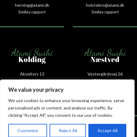
herning@atami.dk
holstebro@atami.dk
Smiley rapport
Smiley rapport
Atami Sushi
Atami Sushi
Kolding
Næstved
Akseltorv 13
Vestergårdsvej 26
6000 Kolding
4700 Næstved
+45 75 50 50 80
+45 53 75 68 88
We value your privacy
kolding@atami.dk
naestved@atami.dk
We use cookies to enhance your browsing experience, serve
Smiley rapport
Smiley rapport
personalised ads or content, and analyse our traffic. By
clicking "Accept All", you consent to our use of cookies.
Customise
Reject All
Accept All