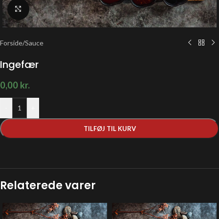
Klik for at forstørre
Forside
/
Sauce
Ingefær
0,00
kr.
-
+
TILFØJ TIL KURV
Relaterede varer