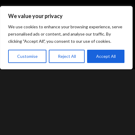
Atami Sushi
Atami Sushi
We value your privacy
Kolding
Næstved
We use cookies to enhance your browsing experience, serve
personalised ads or content, and analyse our traffic. By
Akseltorv 13
Vestergårdsvej 26
clicking "Accept All", you consent to our use of cookies.
6000 Kolding
4700 Næstved
+45 75 50 50 80
+45 53 75 68 88
Customise
Reject All
Accept All
kolding@atami.dk
naestved@atami.dk
Smiley rapport
Smiley rapport
akeaway
Booking
Kurv
Menu
Atami Sushi
Atami Sushi
Odense
Randers
Kongensgade 74
Dytmærsken 9
5000 Odense
8900 Randers