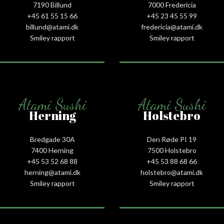
7190 Billund
7000 Fredericia
+45 61 55 15 66‬
+45 23 45 55 99
billund@atami.dk
fredericia@atami.dk
Smiley rapport
Smiley rapport
Atami Sushi
Atami Sushi
Herning
Holstebro
Bredgade 30A
Den Røde PI 19
7400 Herning
7500 Holstebro
+45 53 52 68 88
+45 53 88 68 66
herning@atami.dk
holstebro@atami.dk
Smiley rapport
Smiley rapport