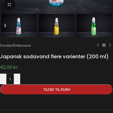
Klik for at forstørre
Forside
/
Drikkevarer
Japansk sodavand flere varienter (200 ml)
42,00
kr.
-
+
TILFØJ TIL KURV