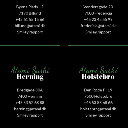
Byens Plads 12
Vendersgade 20
7190 Billund
7000 Fredericia
+45 61 55 15 66‬
+45 23 45 55 99
billund@atami.dk
fredericia@atami.dk
Smiley rapport
Smiley rapport
Atami Sushi
Atami Sushi
Herning
Holstebro
Bredgade 30A
Den Røde PI 19
7400 Herning
7500 Holstebro
+45 53 52 68 88
+45 53 88 68 66
herning@atami.dk
holstebro@atami.dk
Smiley rapport
Smiley rapport