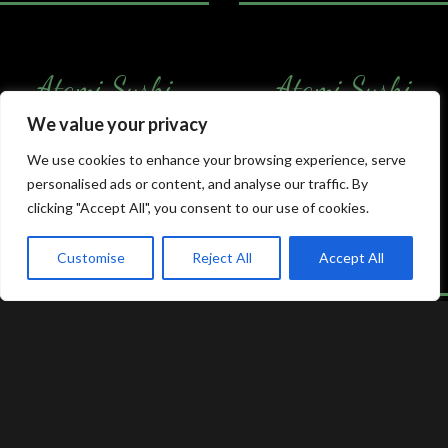
Atami Sushi
Atami Sushi
Kolding
Næstved
We value your privacy
Akseltorv 13
Vestergårdsvej 26
We use cookies to enhance your browsing experience, serve
6000 Kolding
4700 Næstved
personalised ads or content, and analyse our traffic. By
+45 75 50 50 80
+45 53 75 68 88
clicking "Accept All", you consent to our use of cookies.
kolding@atami.dk
naestved@atami.dk
Smiley rapport
Smiley rapport
Customise
Reject All
Accept All
akeaway
Booking
Kurv
Menu
Atami Sushi
Atami Sushi
Odense
Randers