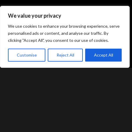
Atami Sushi
Atami Sushi
We value your privacy
Kolding
Næstved
We use cookies to enhance your browsing experience, serve
personalised ads or content, and analyse our traffic. By
Akseltorv 13
Vestergårdsvej 26
clicking "Accept All", you consent to our use of cookies.
6000 Kolding
4700 Næstved
+45 75 50 50 80
+45 53 75 68 88
Customise
Reject All
Accept All
kolding@atami.dk
naestved@atami.dk
Smiley rapport
Smiley rapport
akeaway
Booking
Kurv
Menu
Atami Sushi
Atami Sushi
Odense
Randers
Kongensgade 74
Dytmærsken 9
5000 Odense
8900 Randers