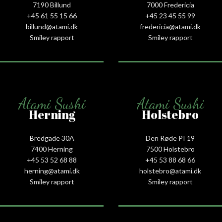
7190 Billund
7000 Fredericia
+45 61 55 15 66‬
+45 23 45 55 99
billund@atami.dk
fredericia@atami.dk
Smiley rapport
Smiley rapport
Atami Sushi
Atami Sushi
Herning
Holstebro
Bredgade 30A
Den Røde PI 19
7400 Herning
7500 Holstebro
+45 53 52 68 88
+45 53 88 68 66
herning@atami.dk
holstebro@atami.dk
Smiley rapport
Smiley rapport