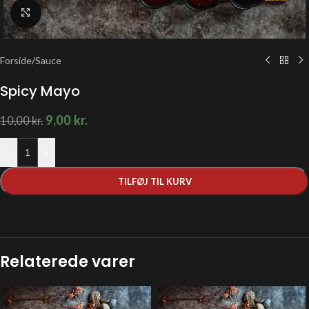
Klik for at forstørre
Forside
/
Sauce
Spicy Mayo
9,00
kr.
10,00
kr.
-
+
TILFØJ TIL KURV
Relaterede varer