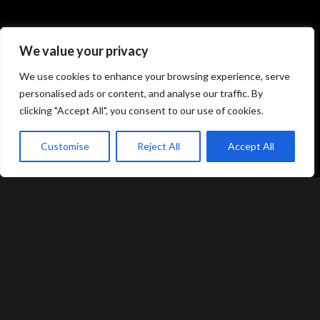
Atami Sushi
Atami Sushi
We value your privacy
Kolding
Næstved
We use cookies to enhance your browsing experience, serve
personalised ads or content, and analyse our traffic. By
Akseltorv 13
Vestergårdsvej 26
6000 Kolding
4700 Næstved
clicking "Accept All", you consent to our use of cookies.
+45 75 50 50 80
+45 53 75 68 88
kolding@atami.dk
naestved@atami.dk
Customise
Reject All
Accept All
Smiley rapport
Smiley rapport
akeaway
Booking
Kurv
Menu
Atami Sushi
Atami Sushi
Odense
Randers
Kongensgade 74
Dytmærsken 9
5000 Odense
8900 Randers