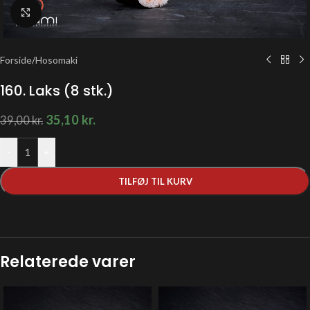
Klik for at forstørre
Forside
/
Hosomaki
160. Laks (8 stk.)
35,10
kr.
39,00
kr.
-
+
TILFØJ TIL KURV
Relaterede varer