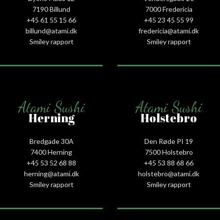
7190 Billund
7000 Fredericia
+45 61 55 15 66‬
+45 23 45 55 99
billund@atami.dk
fredericia@atami.dk
Smiley rapport
Smiley rapport
Atami Sushi
Atami Sushi
Herning
Holstebro
Bredgade 30A
Den Røde PI 19
7400 Herning
7500 Holstebro
+45 53 52 68 88
+45 53 88 68 66
herning@atami.dk
holstebro@atami.dk
Smiley rapport
Smiley rapport