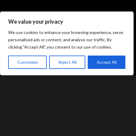
Atami Sushi
Atami Sushi
We value your privacy
Kolding
Næstved
We use cookies to enhance your browsing experience, serve
personalised ads or content, and analyse our traffic. By
Akseltorv 13
Vestergårdsvej 26
6000 Kolding
4700 Næstved
clicking "Accept All", you consent to our use of cookies.
+45 75 50 50 80
+45 53 75 68 88
kolding@atami.dk
naestved@atami.dk
Customise
Reject All
Accept All
Smiley rapport
Smiley rapport
akeaway
Booking
Kurv
Menu
Atami Sushi
Atami Sushi
Odense
Randers
Kongensgade 74
Dytmærsken 9
5000 Odense
8900 Randers