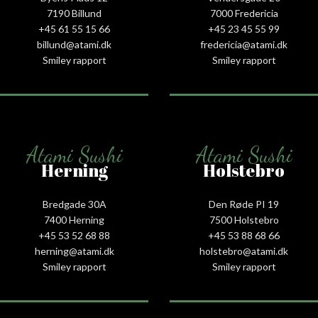
7190 Billund
7000 Fredericia
+45 61 55 15 66‬
+45 23 45 55 99
billund@atami.dk
fredericia@atami.dk
Smiley rapport
Smiley rapport
Atami Sushi
Atami Sushi
Herning
Holstebro
Bredgade 30A
Den Røde PI 19
7400 Herning
7500 Holstebro
+45 53 52 68 88
+45 53 88 68 66
herning@atami.dk
holstebro@atami.dk
Smiley rapport
Smiley rapport