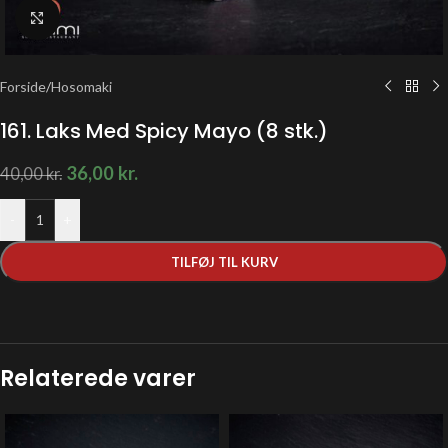
Klik for at forstørre
Forside
/
Hosomaki
161. Laks Med Spicy Mayo (8 stk.)
36,00
kr.
40,00
kr.
-
+
TILFØJ TIL KURV
Relaterede varer