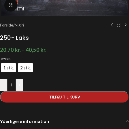
Klik for at forstørre
Forside
/
Nigiri
250- Laks
20,70
kr.
–
40,50
kr.
STYKKE
1 stk.
2 stk.
-
+
TILFØJ TIL KURV
Yderligere information