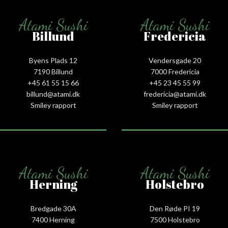
Atami Sushi
Atami Sushi
Billund
Fredericia
Byens Plads 12
Vendersgade 20
7190 Billund
7000 Fredericia
+45 61 55 15 66‬
+45 23 45 55 99
billund@atami.dk
fredericia@atami.dk
Smiley rapport
Smiley rapport
Atami Sushi
Atami Sushi
Herning
Holstebro
Bredgade 30A
Den Røde PI 19
7400 Herning
7500 Holstebro