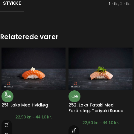
STYKKE
1 stk.
,
2 stk.
Relaterede varer
-10%
-10%
251. Laks Med Hvidløg
252. Laks Tataki Med
Forårsløg, Teriyaki Sauce
22,50
kr.
–
44,10
kr.
22,50
kr.
–
44,10
kr.