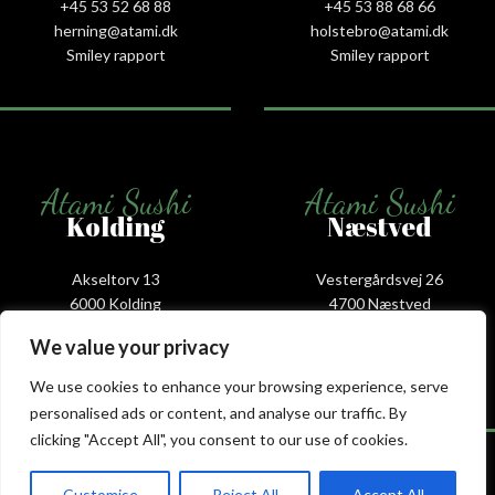
+45 53 52 68 88
+45 53 88 68 66
herning@atami.dk
holstebro@atami.dk
Smiley rapport
Smiley rapport
Atami Sushi
Atami Sushi
Kolding
Næstved
Akseltorv 13
Vestergårdsvej 26
6000 Kolding
4700 Næstved
+45 75 50 50 80
+45 53 75 68 88
We value your privacy
kolding@atami.dk
naestved@atami.dk
Smiley rapport
Smiley rapport
We use cookies to enhance your browsing experience, serve
personalised ads or content, and analyse our traffic. By
clicking "Accept All", you consent to our use of cookies.
Customise
Reject All
Accept All