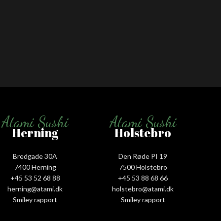
Atami Sushi
Atami Sushi
Herning
Holstebro
Bredgade 30A
Den Røde PI 19
7400 Herning
7500 Holstebro
+45 53 52 68 88
+45 53 88 68 66
herning@atami.dk
holstebro@atami.dk
Smiley rapport
Smiley rapport