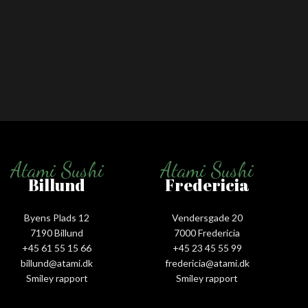
Atami Sushi
Atami Sushi
Billund
Fredericia
Byens Plads 12
Vendersgade 20
7190 Billund
7000 Fredericia
+45 61 55 15 66‬
+45 23 45 55 99
billund@atami.dk
fredericia@atami.dk
Smiley rapport
Smiley rapport