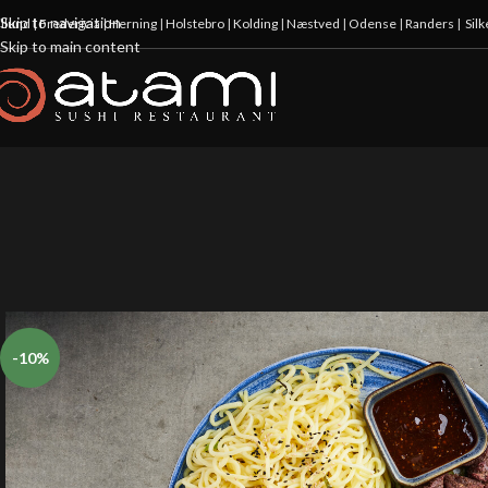
Skip to navigation
illund
|
Fredericia
|
Herning
|
Holstebro
|
Kolding
|
Næstved
|
Odense
|
Randers
|
Sil
Skip to main content
-10%