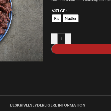
VÆLGE
Ris
Nudler
-
+
BESKRIVELSE
YDERLIGERE INFORMATION