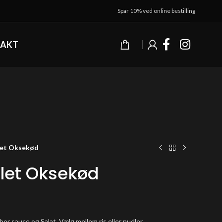
Spar 10% ved online bestilling
AKT
llet Oksekød
llet Oksekød
er sauce og Salat. Vælg mellem ris eller nudler