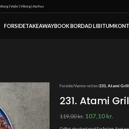
keborg
|
Vejle
|
Viborg
|
Aarhus
FORSIDE
TAKEAWAY
BOOK BORD
AD LIBITUM
KONT
Forside
/
Varme retter
/
231. Atami Gri
231. Atami Gri
107,10
kr.
119,00
kr.
Grillet oksekød med Forårsløg, Sort peb