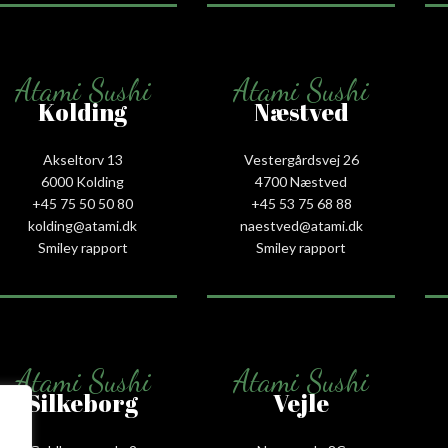
Atami Sushi
Atami Sushi
Kolding
Næstved
Akseltorv 13
Vestergårdsvej 26
6000 Kolding
4700 Næstved
+45 75 50 50 80
+45 53 75 68 88
kolding@atami.dk
naestved@atami.dk
Smiley rapport
Smiley rapport
Atami Sushi
Atami Sushi
Silkeborg
Vejle