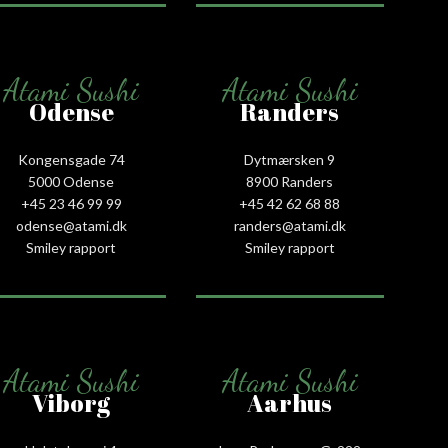
Atami Sushi
Atami Sushi
Odense
Randers
Kongensgade 74
Dytmærsken 9
5000 Odense
8900 Randers
+45 23 46 99 99
+45 42 62 68 88
odense@atami.dk
randers@atami.dk
Smiley rapport
Smiley rapport
Atami Sushi
Atami Sushi
Viborg
Aarhus