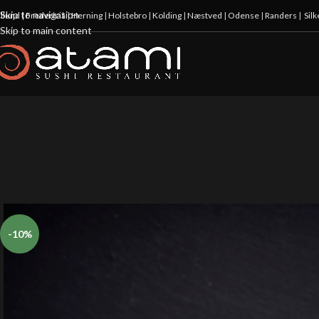
Skip to navigation
illund
|
Fredericia
|
Herning
|
Holstebro
|
Kolding
|
Næstved
|
Odense
|
Randers
|
Sil
Skip to main content
-10%