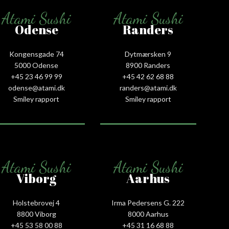
Atami Sushi
Atami Sushi
Odense
Randers
Kongensgade 74
Dytmærsken 9
5000 Odense
8900 Randers
+45 23 46 99 99
+45 42 62 68 88
odense@atami.dk
randers@atami.dk
Smiley rapport
Smiley rapport
Atami Sushi
Atami Sushi
Viborg
Aarhus
Holstebrovej 4
Irma Pedersens G. 222
8800 Viborg
8000 Aarhus
+45 53 58 00 88
+45 31 16 68 88