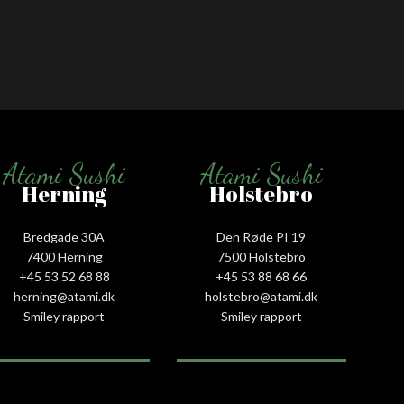
Atami Sushi
Atami Sushi
Herning
Holstebro
Bredgade 30A
Den Røde PI 19
7400 Herning
7500 Holstebro
+45 53 52 68 88
+45 53 88 68 66
herning@atami.dk
holstebro@atami.dk
Smiley rapport
Smiley rapport