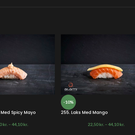
-10%
i Med Spicy Mayo
255. Laks Med Mango
50
kr.
–
44,10
kr.
22,50
kr.
–
44,10
kr.