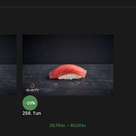
-10%
-10%
256. Tun
259. T
20,70
kr.
–
40,50
kr.