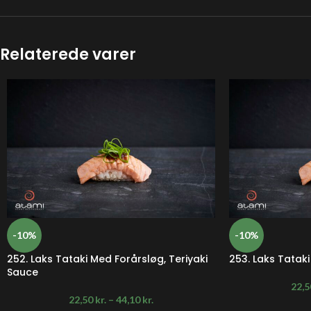
Relaterede varer
-10%
-10%
252. Laks Tataki Med Forårsløg, Teriyaki
253. Laks Tatak
Sauce
22,
22,50
kr.
–
44,10
kr.