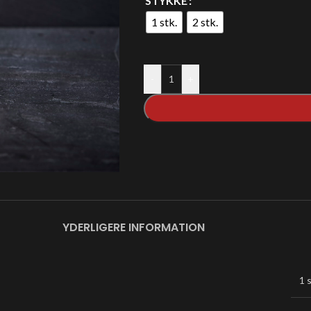
STYKKE
1 stk.
2 stk.
-
+
YDERLIGERE INFORMATION
1 s