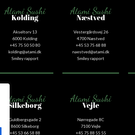
Atami Sushi
Atami Sushi
Kolding
Næstved
Akseltorv 13
Vestergårdsvej 26
6000 Kolding
4700 Næstved
+45 75 50 50 80
+45 53 75 68 88
kolding@atami.dk
naestved@atami.dk
Smiley rapport
Smiley rapport
Atami Sushi
Atami Sushi
Silkeborg
Vejle
Guldbergsgade 2
Nørregade 8C
8600 Silkeborg
7100 Vejle
+45 53 66 58 88
+45 75 88 55 55