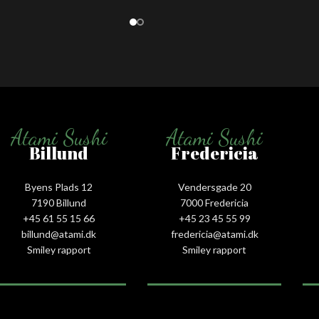
Atami Sushi
Atami Sushi
Billund
Fredericia
Byens Plads 12
Vendersgade 20
7190 Billund
7000 Fredericia
+45 61 55 15 66‬
+45 23 45 55 99
billund@atami.dk
fredericia@atami.dk
Smiley rapport
Smiley rapport