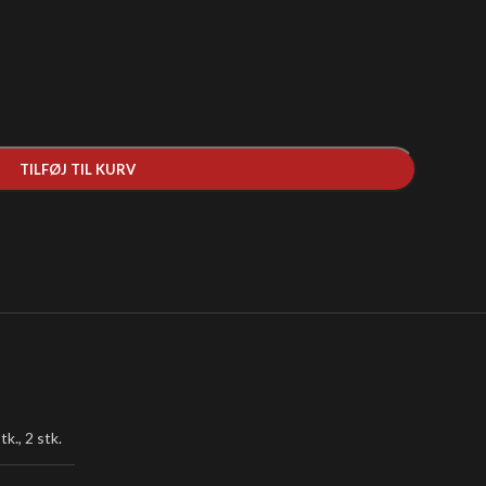
TILFØJ TIL KURV
tk.
,
2 stk.