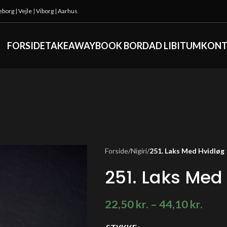
keborg
|
Vejle
|
Viborg
|
Aarhus
FORSIDE
TAKEAWAY
BOOK BORD
AD LIBITUM
KONT
Forside
/
Nigiri
/
251. Laks Med Hvidløg
251. Laks Med
22,50
kr.
–
44,10
kr.