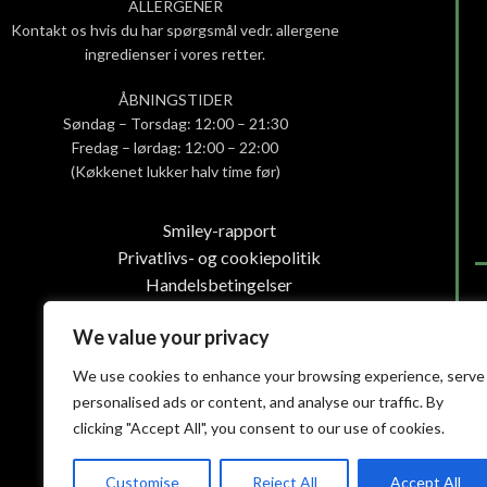
ALLERGENER
Kontakt os hvis du har spørgsmål vedr. allergene
ingredienser i vores retter.
ÅBNINGSTIDER
Søndag – Torsdag: 12:00 – 21:30
Fredag – lørdag: 12:00 – 22:00
(Køkkenet lukker halv time før)
Smiley-rapport
Privatlivs- og cookiepolitik
Handelsbetingelser
We value your privacy
We use cookies to enhance your browsing experience, serve
personalised ads or content, and analyse our traffic. By
clicking "Accept All", you consent to our use of cookies.
Customise
Reject All
Accept All