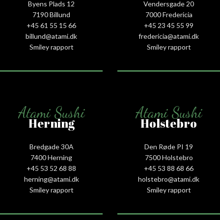
Byens Plads 12
Vendersgade 20
7190 Billund
7000 Fredericia
+45 61 55 15 66‬
+45 23 45 55 99
billund@atami.dk
fredericia@atami.dk
Smiley rapport
Smiley rapport
Atami Sushi
Atami Sushi
Herning
Holstebro
Bredgade 30A
Den Røde PI 19
7400 Herning
7500 Holstebro
+45 53 52 68 88
+45 53 88 68 66
herning@atami.dk
holstebro@atami.dk
Smiley rapport
Smiley rapport