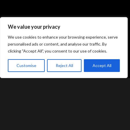
Atami Sushi
Atami Sushi
Kolding
Næstved
We value your privacy
We use cookies to enhance your browsing experience, serve
Akseltorv 13
Vestergårdsvej 26
personalised ads or content, and analyse our traffic. By
6000 Kolding
4700 Næstved
clicking "Accept All", you consent to our use of cookies.
+45 75 50 50 80
+45 53 75 68 88
kolding@atami.dk
naestved@atami.dk
Customise
Reject All
Accept All
Smiley rapport
Smiley rapport
akeaway
Booking
Kurv
Menu
Atami Sushi
Atami Sushi
Odense
Randers
Kongensgade 74
Dytmærsken 9