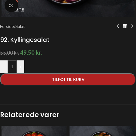
Klik for at forstørre
Forside
/
Salat
92. Kyllingesalat
49,50
kr.
55,00
kr.
-
+
TILFØJ TIL KURV
Relaterede varer