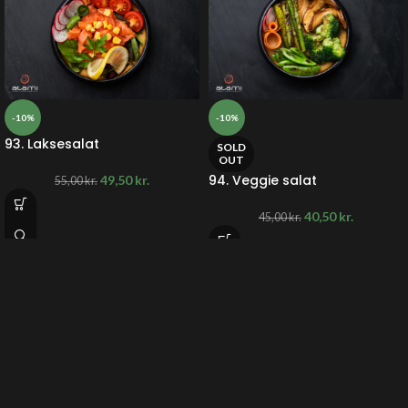
-10%
-10%
93. Laksesalat
SOLD
OUT
94. Veggie salat
49,50
kr.
55,00
kr.
40,50
kr.
45,00
kr.