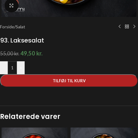
Klik for at forstørre
Forside
/
Salat
93. Laksesalat
49,50
kr.
55,00
kr.
-
+
TILFØJ TIL KURV
Relaterede varer