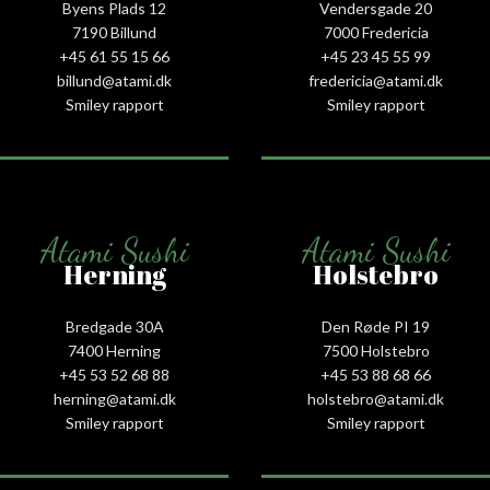
Byens Plads 12
Vendersgade 20
7190 Billund
7000 Fredericia
+45 61 55 15 66‬
+45 23 45 55 99
billund@atami.dk
fredericia@atami.dk
Smiley rapport
Smiley rapport
Atami Sushi
Atami Sushi
Herning
Holstebro
Bredgade 30A
Den Røde PI 19
7400 Herning
7500 Holstebro
+45 53 52 68 88
+45 53 88 68 66
herning@atami.dk
holstebro@atami.dk
Smiley rapport
Smiley rapport