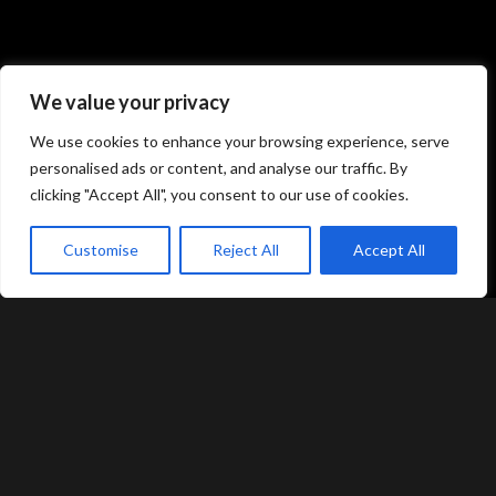
Atami Sushi
Atami Sushi
Kolding
Næstved
We value your privacy
We use cookies to enhance your browsing experience, serve
Akseltorv 13
Vestergårdsvej 26
personalised ads or content, and analyse our traffic. By
6000 Kolding
4700 Næstved
clicking "Accept All", you consent to our use of cookies.
+45 75 50 50 80
+45 53 75 68 88
kolding@atami.dk
naestved@atami.dk
Customise
Reject All
Accept All
Smiley rapport
Smiley rapport
akeaway
Booking
Kurv
Menu
Atami Sushi
Atami Sushi
Odense
Randers
Kongensgade 74
Dytmærsken 9