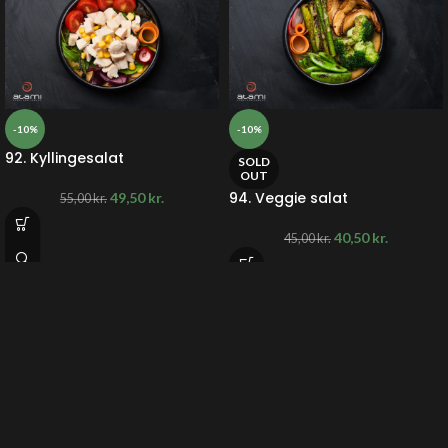
-10%
-10%
92. Kyllingesalat
SOLD
OUT
94. Veggie salat
49,50
kr.
55,00
kr.
40,50
kr.
45,00
kr.