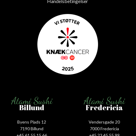
Handelsbetingelser
Atami Sushi
Atami Sushi
Billund
Fredericia
Byens Plads 12
Vendersgade 20
7190 Billund
7000 Fredericia
+45 61 55 15 66‬
+45 23 45 55 99