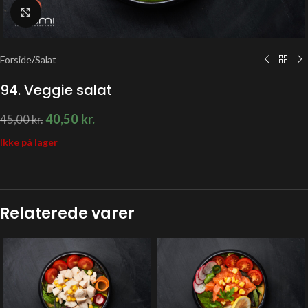
Klik for at forstørre
Forside
/
Salat
94. Veggie salat
40,50
kr.
45,00
kr.
Ikke på lager
Relaterede varer