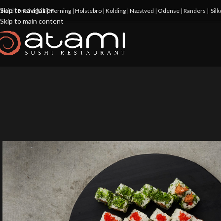
Skip to navigation
illund
|
Fredericia
|
Herning
|
Holstebro
|
Kolding
|
Næstved
|
Odense
|
Randers
|
Sil
Skip to main content