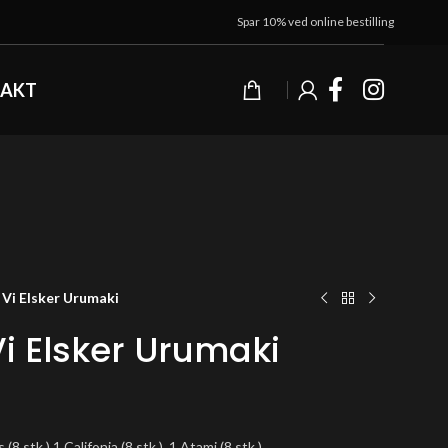
Spar 10% ved online bestilling
AKT
/ Vi Elsker Urumaki
Vi Elsker Urumaki
(8 stk.) 1 Califonia (8 stk.), 1 Atami (8 stk.)