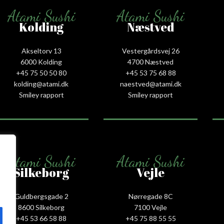
Atami Sushi
Atami Sushi
Kolding
Næstved
Akseltorv 13
Vestergårdsvej 26
6000 Kolding
4700 Næstved
+45 75 50 50 80
+45 53 75 68 88
kolding@atami.dk
naestved@atami.dk
Smiley rapport
Smiley rapport
Atami Sushi
Atami Sushi
Silkeborg
Vejle
Guldbergsgade 2
Nørregade 8C
8600 Silkeborg
7100 Vejle
+45 53 66 58 88
+45 75 88 55 55