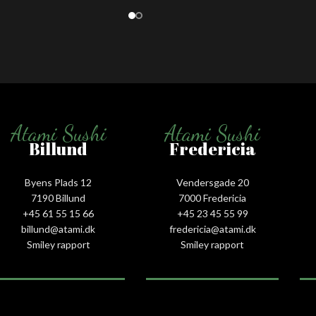
Atami Sushi
Atami Sushi
Billund
Fredericia
Byens Plads 12
Vendersgade 20
7190 Billund
7000 Fredericia
+45 61 55 15 66‬
+45 23 45 55 99
billund@atami.dk
fredericia@atami.dk
Smiley rapport
Smiley rapport