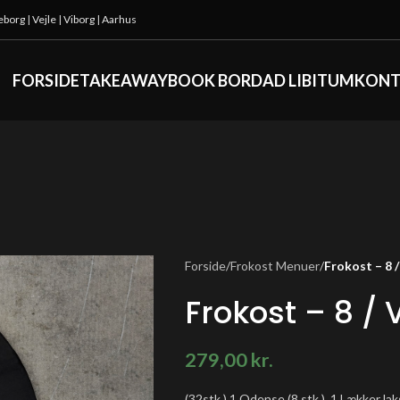
keborg
|
Vejle
|
Viborg
|
Aarhus
FORSIDE
TAKEAWAY
BOOK BORD
AD LIBITUM
KONT
Forside
/
Frokost Menuer
/
Frokost – 8 
Frokost – 8 / 
279,00
kr.
(32stk.) 1 Odense (8 stk.), 1 Lækker laks 