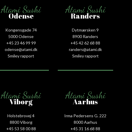
Atami Sushi
Atami Sushi
Odense
Randers
Kongensgade 74
Dytmærsken 9
5000 Odense
8900 Randers
+45 23 46 99 99
+45 42 62 68 88
odense@atami.dk
randers@atami.dk
Smiley rapport
Smiley rapport
Atami Sushi
Atami Sushi
Viborg
Aarhus
Holstebrovej 4
Irma Pedersens G. 222
8800 Viborg
8000 Aarhus
+45 53 58 00 88
+45 31 16 68 88