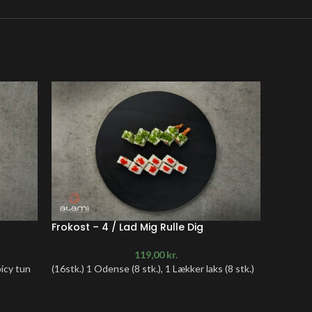
Frokost – 4 / Lad Mig Rulle Dig
Frokost
119,00
kr.
picy tun
(16stk.) 1 Odense (8 stk.), 1 Lækker laks (8 stk.)
(20stk.) 
(6 stk.) 2
reje.