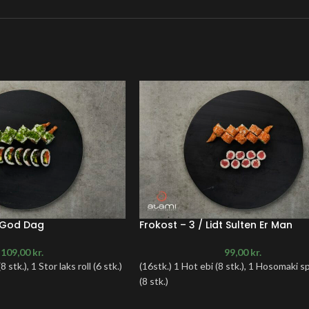
n God Dag
Frokost – 3 / Lidt Sulten Er Man
109,00
kr.
99,00
kr.
stk.), 1 Stor laks roll (6 stk.)
(16stk.) 1 Hot ebi (8 stk.), 1 Hosomaki s
(8 stk.)