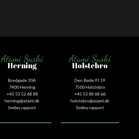
Atami Sushi
Atami Sushi
Herning
Holstebro
Bredgade 30A
Den Røde PI 19
7400 Herning
7500 Holstebro
+45 53 52 68 88
+45 53 88 68 66
herning@atami.dk
holstebro@atami.dk
Smiley rapport
Smiley rapport