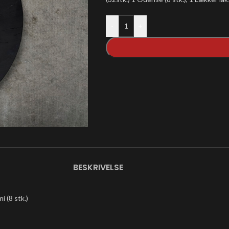
-
+
BESKRIVELSE
i (8 stk.)