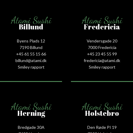
Atami Sushi
Atami Sushi
Billund
Fredericia
Byens Plads 12
Vendersgade 20
7190 Billund
7000 Fredericia
+45 61 55 15 66‬
+45 23 45 55 99
billund@atami.dk
fredericia@atami.dk
Smiley rapport
Smiley rapport
Atami Sushi
Atami Sushi
Herning
Holstebro
Bredgade 30A
Den Røde PI 19