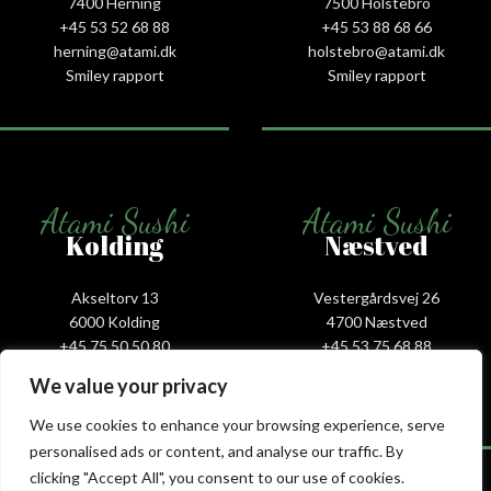
7400 Herning
7500 Holstebro
+45 53 52 68 88
+45 53 88 68 66
herning@atami.dk
holstebro@atami.dk
Smiley rapport
Smiley rapport
Atami Sushi
Atami Sushi
Kolding
Næstved
Akseltorv 13
Vestergårdsvej 26
6000 Kolding
4700 Næstved
+45 75 50 50 80
+45 53 75 68 88
kolding@atami.dk
naestved@atami.dk
We value your privacy
Smiley rapport
Smiley rapport
We use cookies to enhance your browsing experience, serve
personalised ads or content, and analyse our traffic. By
clicking "Accept All", you consent to our use of cookies.