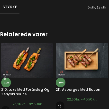
STYKKE
6 stk
,
12 stk
Relaterede varer
-10%
-10%
210. Laks Med Forårsløg Og
211. Asparges Med Bacon
Teriyaki Sauce
22,50
kr.
–
40,50
kr.
26,10
kr.
–
49,50
kr.