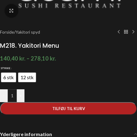
Klik for at forstørre
Forside
/
Yakitori spyd
M218. Yakitori Menu
140,40
kr.
–
278,10
kr.
STYKKE
6 stk
12 stk
-
+
TILFØJ TIL KURV
Yderligere information