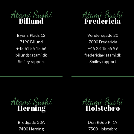
Atami Sushi
Atami Sushi
Billund
Fredericia
Byens Plads 12
Vendersgade 20
7190 Billund
7000 Fredericia
+45 61 55 15 66‬
+45 23 45 55 99
billund@atami.dk
fredericia@atami.dk
Smiley rapport
Smiley rapport
Atami Sushi
Atami Sushi
Herning
Holstebro
Bredgade 30A
Den Røde PI 19
7400 Herning
7500 Holstebro