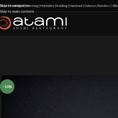
Skip to navigation
illund
|
Fredericia
|
Herning
|
Holstebro
|
Kolding
|
Næstved
|
Odense
|
Randers
|
Sil
Skip to main content
-10%