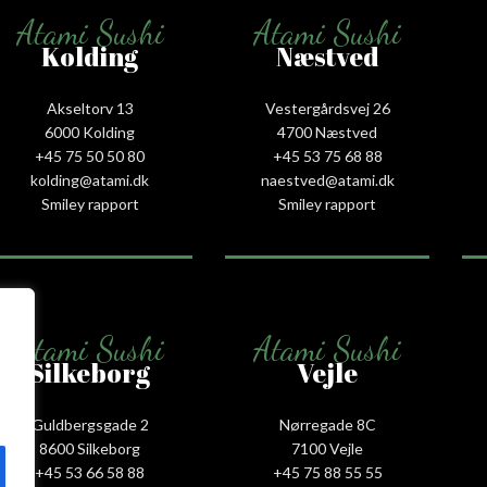
Atami Sushi
Atami Sushi
Kolding
Næstved
Akseltorv 13
Vestergårdsvej 26
6000 Kolding
4700 Næstved
+45 75 50 50 80
+45 53 75 68 88
kolding@atami.dk
naestved@atami.dk
Smiley rapport
Smiley rapport
Atami Sushi
Atami Sushi
Silkeborg
Vejle
Guldbergsgade 2
Nørregade 8C
8600 Silkeborg
7100 Vejle
+45 53 66 58 88
+45 75 88 55 55