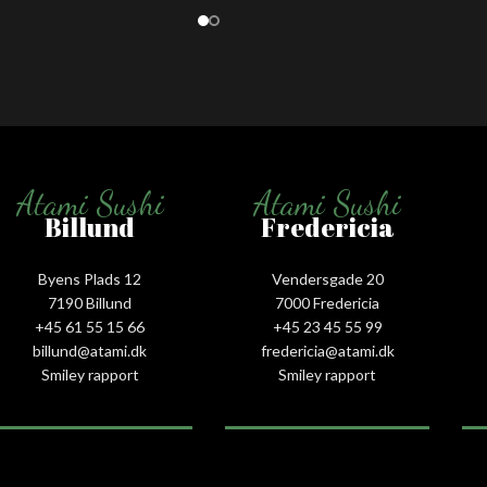
Atami Sushi
Atami Sushi
Billund
Fredericia
Byens Plads 12
Vendersgade 20
7190 Billund
7000 Fredericia
+45 61 55 15 66‬
+45 23 45 55 99
billund@atami.dk
fredericia@atami.dk
Smiley rapport
Smiley rapport