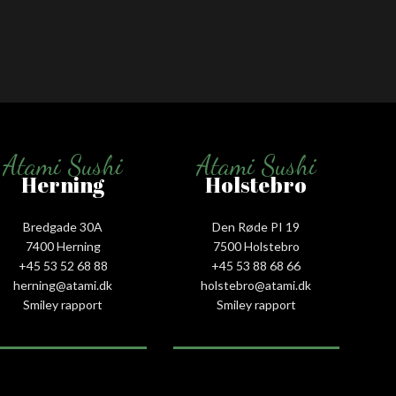
Atami Sushi
Atami Sushi
Herning
Holstebro
Bredgade 30A
Den Røde PI 19
7400 Herning
7500 Holstebro
+45 53 52 68 88
+45 53 88 68 66
herning@atami.dk
holstebro@atami.dk
Smiley rapport
Smiley rapport