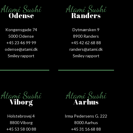
Atami Sushi
Atami Sushi
Odense
Randers
Kongensgade 74
Dytmærsken 9
5000 Odense
8900 Randers
+45 23 46 99 99
+45 42 62 68 88
odense@atami.dk
randers@atami.dk
Smiley rapport
Smiley rapport
Atami Sushi
Atami Sushi
Viborg
Aarhus
Holstebrovej 4
Irma Pedersens G. 222
8800 Viborg
8000 Aarhus
+45 53 58 00 88
+45 31 16 68 88