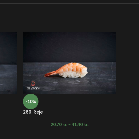
-10%
-10%
260. Reje
261. Re
20,70
kr.
–
41,40
kr.