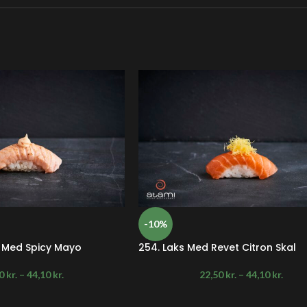
-10%
i Med Spicy Mayo
254. Laks Med Revet Citron Skal
50
kr.
–
44,10
kr.
22,50
kr.
–
44,10
kr.