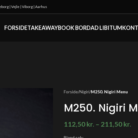
keborg
|
Vejle
|
Viborg
|
Aarhus
FORSIDE
TAKEAWAY
BOOK BORD
AD LIBITUM
KONT
Forside
/
Nigiri
/
M250. Nigiri Menu
M250. Nigiri 
112,50
kr.
–
211,50
kr.
Bland selv