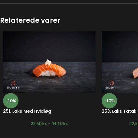
Relaterede varer
-10%
-10%
251. Laks Med Hvidløg
253. Laks Tatak
22,50
kr.
–
44,10
kr.
22,