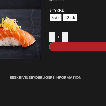
STYKKE
6 stk
12 stk
-
+
BESKRIVELSE
YDERLIGERE INFORMATION